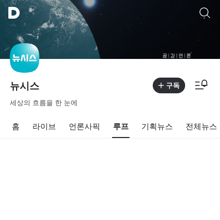
통합검색
알림피드 이동
뉴시스
구독
세상의 흐름을 한 눈에
홈
라이브
언론사픽
루프
기획뉴스
전체뉴스