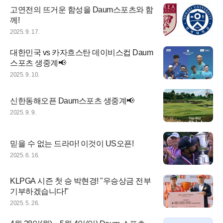
고연전의 뜨거운 함성을 Daum스포츠와 함
께!
2025. 9. 17.
대한민국 vs 카자흐스탄 데이비스컵 Daum
스포츠 생중계📢
2025. 9. 10.
신한동해오픈 Daum스포츠 생중계📢
2025. 9. 9.
믿을 수 없는 드라마! 이것이 US오픈!
2025. 6. 16.
KLPGA 시즌 첫 승 박현경! "우승상금 전부
기부하겠습니다!"
2025. 5. 26.