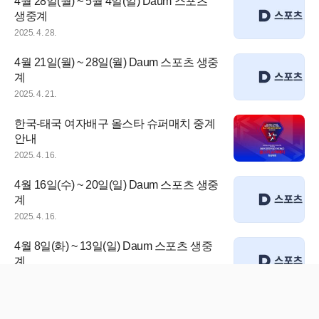
4월 28일(월) ~ 5월 4일(일) Daum 스포츠
생중계
2025. 4. 28.
4월 21일(월) ~ 28일(월) Daum 스포츠 생중
계
2025. 4. 21.
한국-태국 여자배구 올스타 슈퍼매치 중계
안내
2025. 4. 16.
4월 16일(수) ~ 20일(일) Daum 스포츠 생중
계
2025. 4. 16.
4월 8일(화) ~ 13일(일) Daum 스포츠 생중
계
2025. 4. 7.
4월 1일(화) ~ 6일(일) Daum 스포츠 생중계