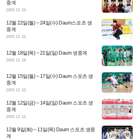
중계
2025. 12. 23.
12월 22일(월) ~ 24일(수) Daum스포츠 생
중계
2025. 12. 22.
12월 18일(목) ~ 21일(일) Daum 생중계
2025. 12. 18.
12월 15일(월) ~ 17일(수) Daum 스포츠 생
중계
2025. 12. 15.
12월 12일(금) ~ 14일(일) Daum 스포츠 생
중계
2025. 12. 12.
12월 9일(화) ~ 11일(목) Daum 스포츠 생중
계