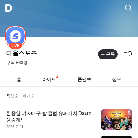
LIVE
다음스포츠
구독
구독
668
명
홈
라이브
콘텐츠
정보
최신순
과거순
한중일 여자배구 탑 클럽 슈퍼매치 Daum
생중계!
2026. 7. 21.