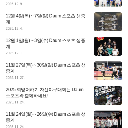
2025. 12. 9.
12월 4일(목) ~ 7일(일) Daum 스포츠 생중
계
2025. 12. 4.
12월 1일(월) ~ 3일(수) Daum 스포츠 생중
계
2025. 12. 1.
11월 27일(목) ~ 30일(일) Daum 스포츠 생
중계
2025. 11. 27.
2025 희망더하기 자선야구대회는 Daum
스포츠와 함께하세요!
2025. 11. 24.
11월 24일(월) ~ 26일(수) Daum 스포츠 생
중계
2025. 11. 24.