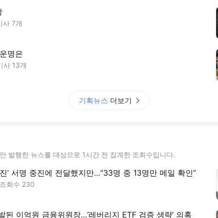
상
기사
7
개
 운명은
기사
13
개
기획뉴스
더보기
동안 발행한 뉴스를 대상으로 1시간 전 집계한 조회수입니다.
진’ 서명 중진에 전달했지만…“33명 중 13명만 메일 확인”
조회수
230
발된 이억원 금융위원장…‘레버리지 ETF 검증 생략’ 의혹