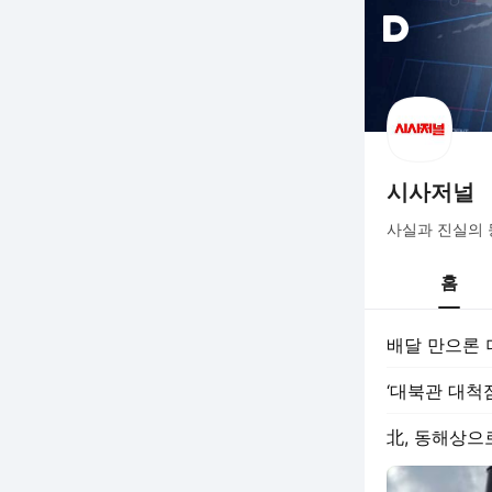
시사저널
사실과 진실의 등
홈
배달 만으론 
‘대북관 대척
北, 동해상으