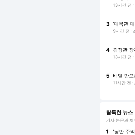
13시간 전
3
‘대북관 
9시간 전
4
김정관 장관
13시간 전
5
배달 만으
11시간 전
탐독한 뉴스
기사 본문과 체
1
'낭만 주먹