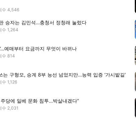
회수
4,546
판 승자는 김민석…충청서 정청래 눌렀다
회수
1,264
RT’…예매부터 요금까지 무엇이 바뀌나
회수
814
’ 쓰는 구형모, 승계 8부 능선 넘었지만…능력 입증 ‘가시밭길’
회수
1,126
민주당에 일베 문화 침투…박살내겠다”
회수
2,031