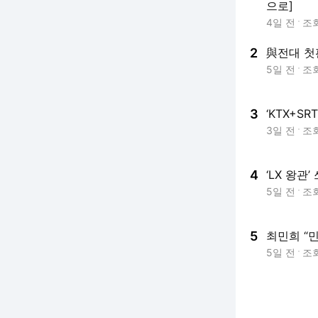
으로]
4일 전
조
2
與전대 첫
5일 전
조
3
‘KTX+S
3일 전
조
4
‘LX 왕관
5일 전
조
5
최민희 “
5일 전
조