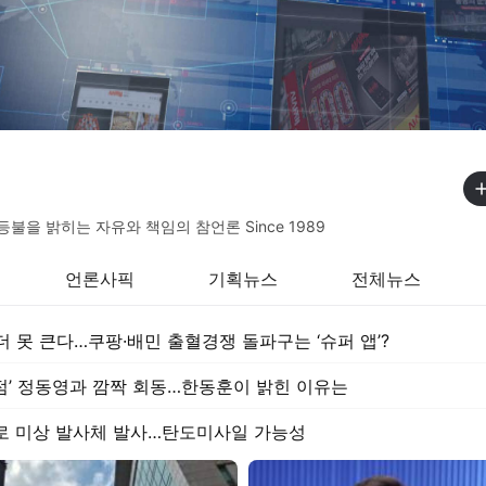
불을 밝히는 자유와 책임의 참언론 Since 1989
언론사픽
기획뉴스
전체뉴스
더 못 큰다…쿠팡·배민 출혈경쟁 돌파구는 ‘슈퍼 앱’?
점’ 정동영과 깜짝 회동…한동훈이 밝힌 이유는
로 미상 발사체 발사…탄도미사일 가능성