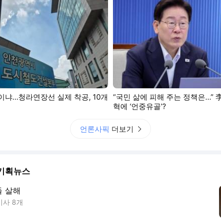
략’이냐…청라연장선 실제 착공, 10개
“국민 삶에 피해 주는 정책은…” 
혁에 ‘언중유골’?
언론사픽
더보기
기획뉴스
들 살해
기사
8
개