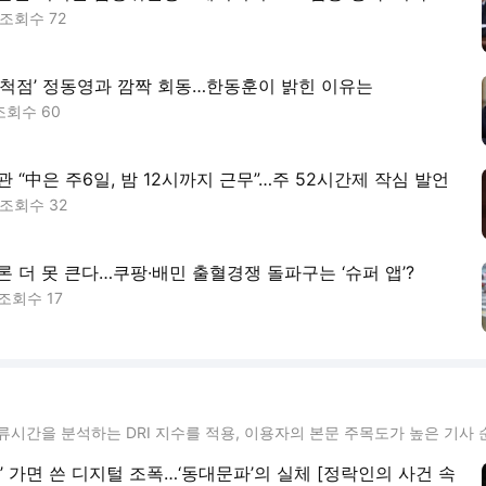
조회수
72
대척점’ 정동영과 깜짝 회동…한동훈이 밝힌 이유는
조회수
60
 “中은 주6일, 밤 12시까지 근무”…주 52시간제 작심 발언
조회수
32
론 더 못 큰다…쿠팡·배민 출혈경쟁 돌파구는 ‘슈퍼 앱’?
조회수
17
류시간을 분석하는 DRI 지수를 적용, 이용자의 본문 주목도가 높은 기사 
’ 가면 쓴 디지털 조폭…‘동대문파’의 실체 [정락인의 사건 속