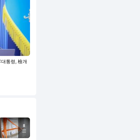
李대통령, 檢개
8