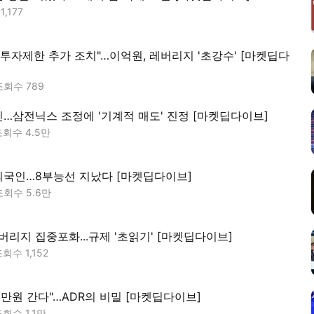
수
1,177
 투자제한 추가 조치"…이억원, 레버리지 '초강수' [마켓딥다
조회수
789
…삼전닉스 조정에 '기계적 매도' 진정 [마켓딥다이브]
조회수
4.5만
 외국인…8부능선 지났다 [마켓딥다이브]
조회수
5.6만
버리지 집중포화...규제 '초읽기' [마켓딥다이브]
조회수
1,152
30만원 간다"…ADR의 비밀 [마켓딥다이브]
조회수
1.1만