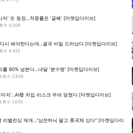
사자' 또 등장…적중률은 '글쎄' [마켓딥다이브]
회수
4,008
다시 봐야한다는데...결국 비밀 드러났다 [마켓딥다이브]
회수
4,422
익률 80% 넘본다…내달 '분수령' [마켓딥다이브]
조회수
2,839
마저'...AI發 차입 리스크 우려 덮쳤다 [마켓딥다이브]
조회수
1,635
 리밸런싱 재개…"삼전하닉 팔고 美국채 샀다" [마켓딥다이