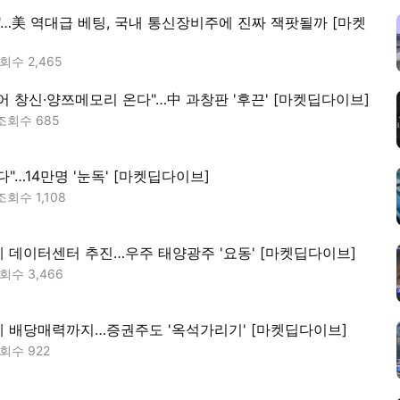
"…美 역대급 베팅, 국내 통신장비주에 진짜 잭팟될까 [마켓
조회수
2,465
어 창신·양쯔메모리 온다"…中 과창판 '후끈' [마켓딥다이브]
조회수
685
"…14만명 '눈독' [마켓딥다이브]
조회수
1,108
 데이터센터 추진…우주 태양광주 '요동' [마켓딥다이브]
조회수
3,466
 배당매력까지…증권주도 '옥석가리기' [마켓딥다이브]
조회수
922