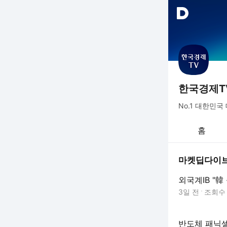
한국경제T
No.1 대한민국 
홈
마켓딥다이
외국계IB "韓
3일 전
조회
반도체 패닉셀