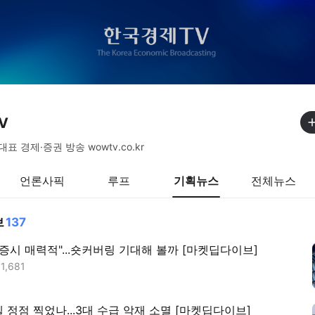
V
대표 경제·증권 방송 wowtv.co.kr
언론사픽
루프
기획뉴스
전체뉴스
브
137
 증시 매력적"...숏커버링 기대해 볼까 [마켓딥다이브]
수
1,681
 정점 찍었나...3대 수급 악재 소멸 [마켓딥다이브]