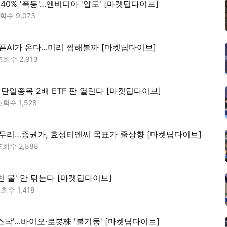
40% '폭등'…엔비디아 '압도' [마켓딥다이브]
조회수
9,073
픈AI가 온다…미리 찜해볼까 [마켓딥다이브]
조회수
2,913
 단일종목 2배 ETF 판 열린다 [마켓딥다이브]
조회수
1,528
마무리…증권가, 효성티앤씨 목표가 줄상향 [마켓딥다이브]
조회수
2,888
친 물' 안 닦는다 [마켓딥다이브]
조회수
1,418
스닥'…바이오·로봇株 '불기둥' [마켓딥다이브]