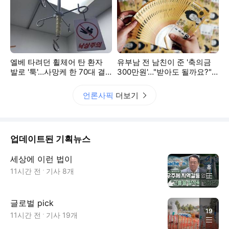
엘베 타려던 휠체어 탄 환자
유부남 전 남친이 준 '축의금
발로 '툭'…사망케 한 70대 결
300만원'…"받아도 될까요?"
국
고민에 갑론을박
언론사픽
더보기
업데이트된 기획뉴스
세상에 이런 법이
8
11시간 전
기사
8
개
글로벌 pick
19
11시간 전
기사
19
개