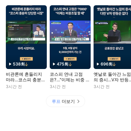
538
회
475
회
696
회
재생수
재생수
재생수
비관론에 흔들리지
코스피 연내 고점
옛날로 돌아간 느낌
마라...코스피 충분히
은?..."이제는 비중 조
의 증시...V자 반등
단단한 시장
절할 때"
없다
3시간 전
3시간 전
3시간 전
루프
더보기