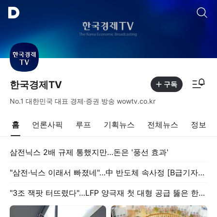
통합검색
알림피드 이동
한국경제TV
구독
No.1 대한민국 대표 경제·증권 방송 wowtv.co.kr
홈
언론사픽
루프
기획뉴스
전체뉴스
정보
삼전닉스 2배 규제 통했지만…돈은 '풍선 효과'
"삼전·닉스 이래서 빠졌네"…中 반도체 속사정 [B급기자의 B급리포트]
"3조 잭팟 터뜨렸다"…LFP 양극재 첫 대형 공급 뚫은 한국 기업