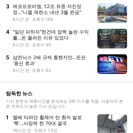
3
에코프로비엠, 1.2조 유증 자진정
정…"니켈 제련소 내년 3월 완공"
8시간 전
조회수
168
4
"일단 피하자"한건데 깜짝 놀란 수익
률…돈 몰려든 이유 있었다
6시간 전
조회수
95
5
삼전닉스 2배 규제 통했지만…돈은
'풍선 효과'
9시간 전
조회수
82
탐독한 뉴스
기사 본문과 체류시간을 분석하는 DRI 지수를 적용, 이용자의 본
문 주목도가 높은 기사 순입니다.
1
엘베 타려던 휠체어 탄 환자 발로
'툭'…사망케 한 70대 결국
18시간 전
조회수
1.5만