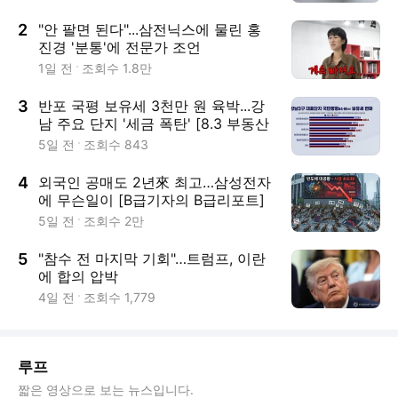
2
"안 팔면 된다"...삼전닉스에 물린 홍
진경 '분통'에 전문가 조언
1일 전
조회수
1.8만
3
반포 국평 보유세 3천만 원 육박...강
남 주요 단지 '세금 폭탄' [8.3 부동산
세제 개편]
5일 전
조회수
843
4
외국인 공매도 2년來 최고…삼성전자
에 무슨일이 [B급기자의 B급리포트]
5일 전
조회수
2만
5
"참수 전 마지막 기회"…트럼프, 이란
에 합의 압박
4일 전
조회수
1,779
루프
짧은 영상으로 보는 뉴스입니다.