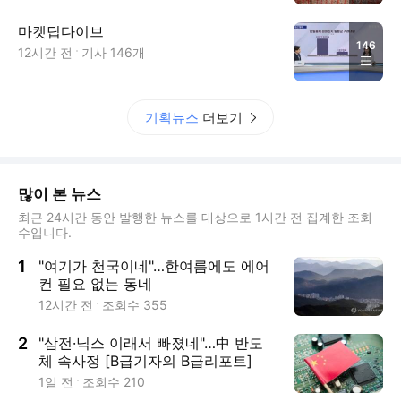
마켓딥다이브
146
12시간 전
기사
146
개
기획뉴스
더보기
많이 본 뉴스
최근 24시간 동안 발행한 뉴스를 대상으로 1시간 전 집계한 조회
수입니다.
1
"여기가 천국이네"…한여름에도 에어
컨 필요 없는 동네
12시간 전
조회수
355
2
"삼전·닉스 이래서 빠졌네"…中 반도
체 속사정 [B급기자의 B급리포트]
1일 전
조회수
210